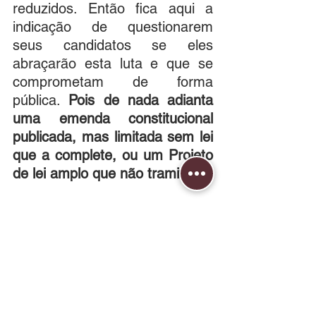
reduzidos. Então fica aqui a 
indicação de questionarem 
seus candidatos se eles 
abraçarão esta luta e que se 
comprometam de forma 
pública. 
Pois de nada adianta 
uma emenda constitucional  
publicada, mas limitada sem lei 
que a complete, ou um Projeto 
de lei amplo que não tramita.
Para acompanhar o PL nº 
4.024/20,
clique aqui
.
Blog da Advogada Previdenciária e 
Administrativa Dra. Silvia Mendes, 
OAB/RR 592.