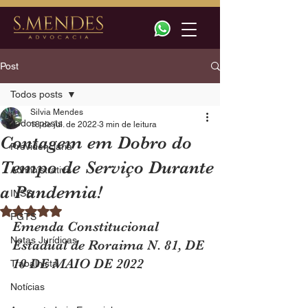
Post
Todos posts
Silvia Mendes
Todos posts
18 de jul. de 2022
3 min de leitura
Contagem em Dobro do
Previdenciária
Tempo de Serviço Durante
Administrativa
a Pandemia!
INSS
Avaliado com NaN de 5 estrelas.
FGTS
Emenda Constitucional 
Notas Jurídicas
Estadual de Roraima N. 81, DE 
10 DE MAIO DE 2022
Trabalhista
Notícias